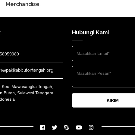
Merchandise
k
Hubungi Kami
58959989
n@pakikabbutontengah.org
o, Kec. Mawasangka Tengah,
n Buton, Sulawesi Tenggara
ndonesia
KIRIM