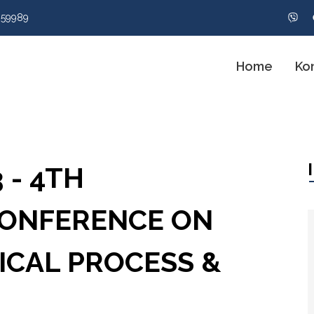
959989
Home
Ko
 - 4TH
CONFERENCE ON
ICAL PROCESS &