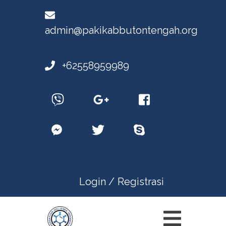
admin@pakikabbutontengah.org
+62558959989
Login /
Registrasi