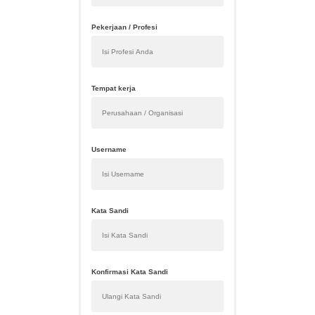
Pekerjaan / Profesi
Tempat kerja
Username
Kata Sandi
Konfirmasi Kata Sandi