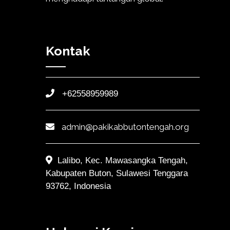
Kontak
+62558959989
admin@pakikabbutontengah.org
Lalibo, Kec. Mawasangka Tengah,
Kabupaten Buton, Sulawesi Tenggara
93762, Indonesia