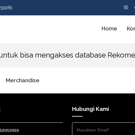
959989
Home
Ko
 untuk bisa mengakses database Rekome
Merchandise
k
Hubungi Kami
58959989