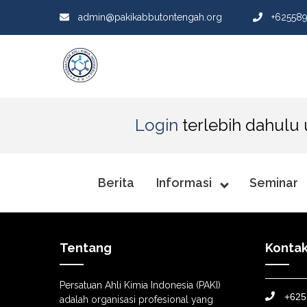
admin@pakikabbutontengah.org
+62558
Login
terlebih dahulu
Berita
Informasi
Seminar
Tentang
Konta
Persatuan Ahli Kimia Indonesia (PAKI)
+625
adalah organisasi profesional yang