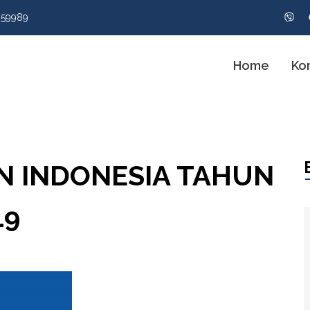
959989
Home
Ko
N INDONESIA TAHUN
19