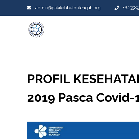
admin@pakikabbutontengah.org
+62558
PROFIL KESEHATA
2019 Pasca Covid-